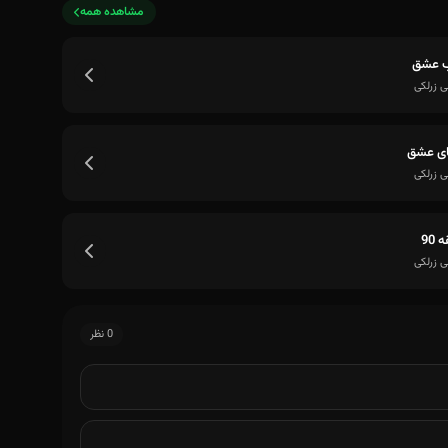
مشاهده همه
ب عشق
 زرلکی
ای عشق
 زرلکی
 90
 زرلکی
0 نظر