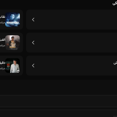
کی
خوشبختی درگیرم
نقا
مرتضی
الفب
مرتضی
اش
دقیقه
مرتضی