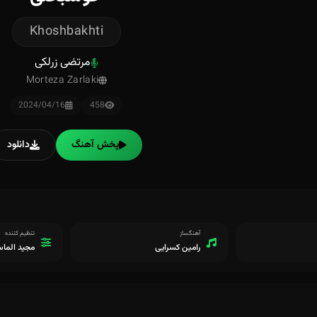
Khoshbakhti
مرتضی زرلکی
Morteza Zarlaki
2024/04/16
458
پخش آهنگ
دانلود
آهنگساز
تنظیم کننده
رامین کسرایی
مجید الما