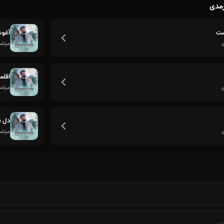
رمدی
ست
آغو
مرتض
اقلما
مرتض
دل ن
مرتض