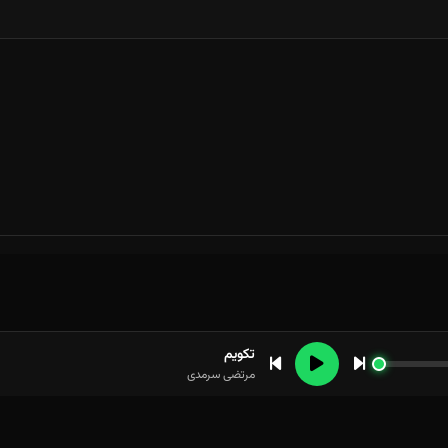
تکویم
مرتضی سرمدی