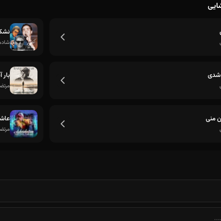
شایی
نشکن
شادمه
شدی
بار آ
مرتض
وﻟﻰ ﻓﺮاﻣﻮﺷﺖ ﻧﻤﻴﻜﻨﻢ
ن منی
عاش
مرتض