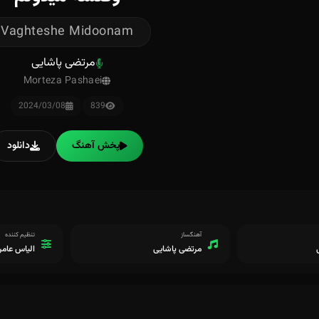
Vaghteshe Midoonam
مرتضی پاشایی
Morteza Pashaei
2024/03/08
839
پخش آهنگ
دانلود
آهنگساز
تنظیم کننده
مرتضی پاشایی
الیاس عام