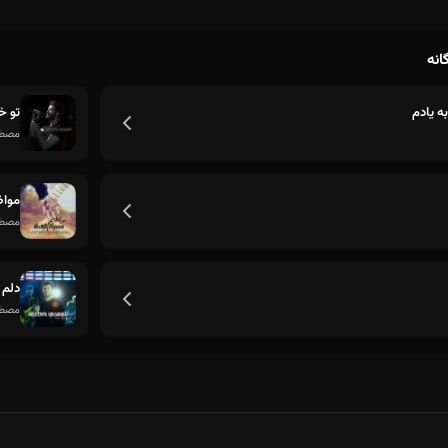
انه
ه یادم
تو خ
مصطف
مواظ
مصطف
دلم 
مصطف