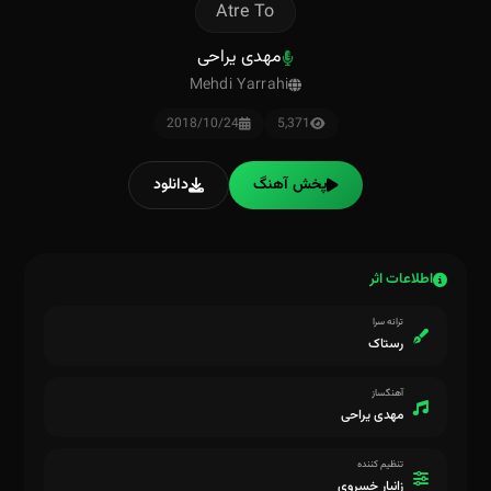
Atre To
مهدی یراحی
Mehdi Yarrahi
2018/10/24
5,371
پخش آهنگ
دانلود
اطلاعات اثر
ترانه سرا
رستاک
آهنگساز
مهدی یراحی
تنظیم کننده
زانیار خسروی