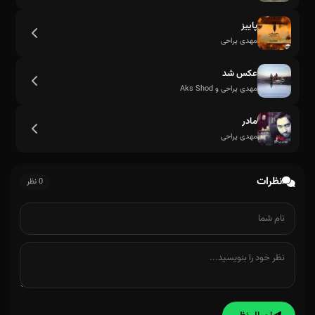
پاییز
مهدی یراحی
عکس شد
مهدی یراحی و Aks Shod
مادر
مهدی یراحی
حالا با رفتنت موافق نیست
نظرات
0 نظر