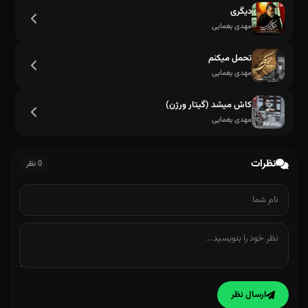
دیگری
مهدی یغمایی
تو که منظور منو از چشام میفهمی
تحمل میکنم
مهدی یغمایی
کاش میشد (گیتار ورژن)
مهدی یغمایی
نظرات
0 نظر
ارسال نظر