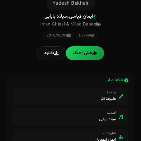
Yadesh Bekheir
ایمان قیاسی
میلاد بابایی
و
Iman Ghiasi & Milad Babaei
2018/06/04
10,799
پخش آهنگ
دانلود
اطلاعات اثر
ترانه سرا
علیرضا آذر
آهنگساز
میلاد بابایی
تنظیم کننده
ایمان تیموریان