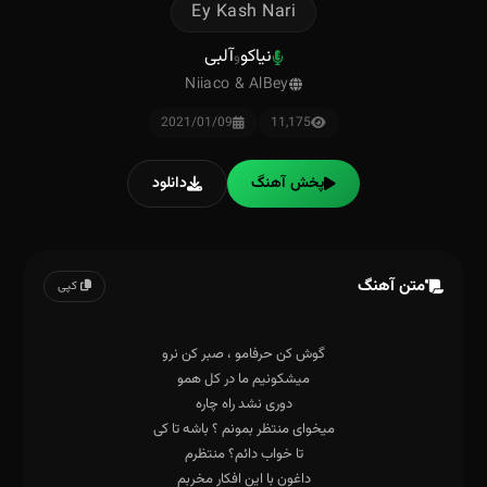
Ey Kash Nari
نیاکو
آلبی
و
Niiaco & AlBey
2021/01/09
11,175
پخش آهنگ
دانلود
متن آهنگ
کپی