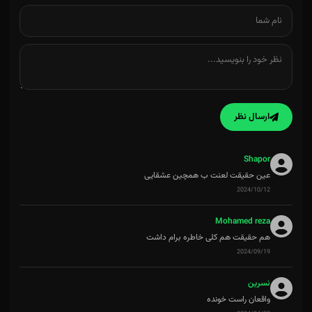
ارسال نظر
Shapor
عین حقیقت لعنت ب همچین عشقایی
2024/10/12
Mohamed reza
هم حقیقت هم کلی خاطره برام داشت
2024/09/19
نسرین
واقعان راست خونده