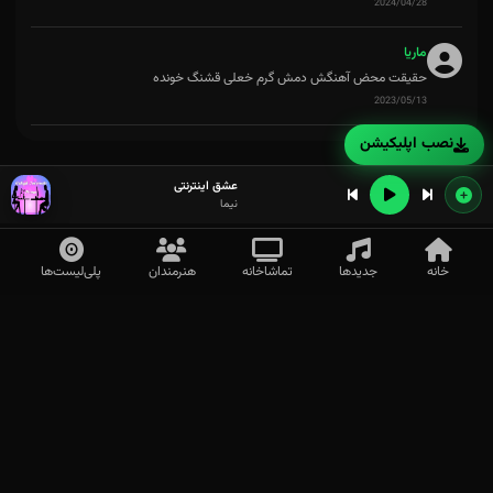
2024/04/28
ماریا
حقیقت محض آهنگش دمش گرم خعلی قشنگ خونده
2023/05/13
نصب اپلیکیشن
عشق اینترنتی
نیما
دوست دارم عاشقتم شعاره
خانه
جدیدها
تماشاخانه
هنرمندان
پلی‌لیست‌ها