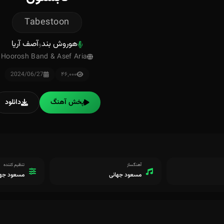
Tabestoon
هوروش بند
آصف آریا
و
Hoorosh Band & Asef Aria
2024/06/27
۴۶٬۰۰۰
پخش آهنگ
دانلود
آهنگساز
تنظیم کننده
مسعود جهانی
مسعود جها