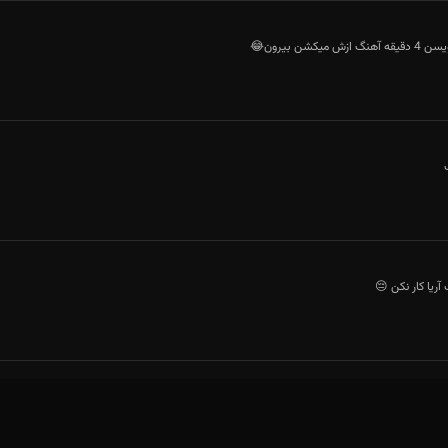
میکشن بیرون😂
آریا کار نکن 😔