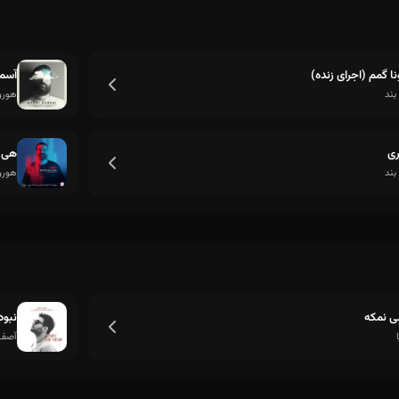
برنامه کردنامون چی بشه شب هامون
نا گمم (اجرای زنده)
آسمو
ند
هورو
ری
هی
ند
هورو
ی نمکه
نبود
آصف 