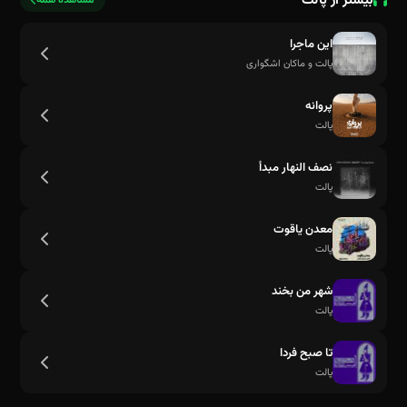
بیشتر از پالت
مشاهده همه
این ماجرا
پالت و ماکان اشگواری
پروانه
پالت
نصف النهار مبدأ
پالت
معدن یاقوت
پالت
شهر من بخند
پالت
تا صبح فردا
پالت