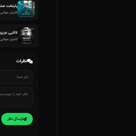
پایتخت عش
کامران مولایی
لالایی عزیزم
کامران مولایی
نظرات
ارسال نظر