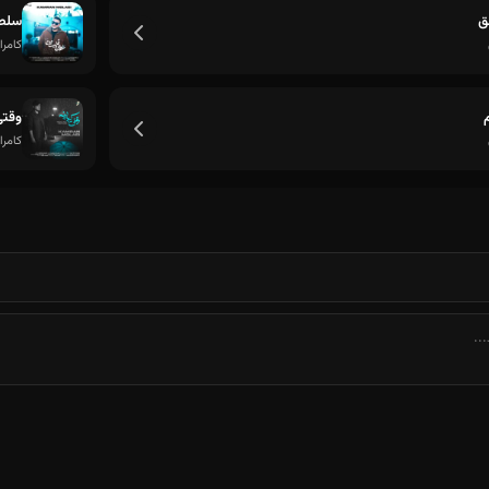
ق
سلط
کامرا
‌
وقتی
کامرا