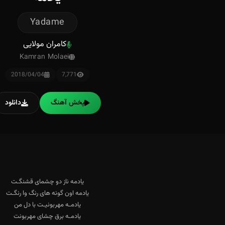
Yadame
کامران مولایی
Kamran Molaei
2018/04/04
7,771
پخش آهنگ
دانلود