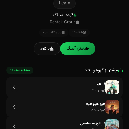
Leylo
گروه رستاک
Rastak Group
2020/05/06
16,684
پخش آهنگ
دانلود
بیشتر از گروه رستاک
مشاهده همه
فاطلو
گروه رستاک
هیو هیو هیه
گروه رستاک
کارا اوزوم حابسی