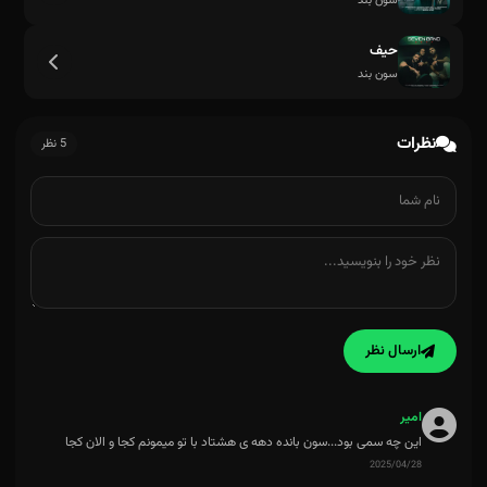
سون بند
حیف
سون بند
نظرات
5 نظر
ارسال نظر
امیر
این چه سمی بود...سون بانده دهه ی هشتاد با تو میمونم کجا و الان کجا
2025/04/28