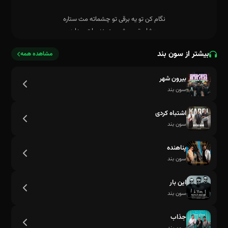
بیشتر از سون بند
مشاهده همه
بیرون شهر
سون بند
اشتباه کردی
سون بند
پناهنده
مردم برات ولی به این عشق می ارزه
سون بند
این بار
سون بند
جذاب