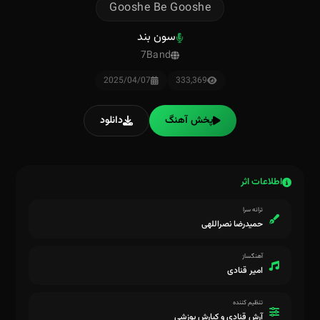
Gooshe Be Gooshe
سون بند
7Band
2025/04/07
333,369
پخش آهنگ
دانلود
اطلاعات اثر
ترانه سرا
حمیدرضا نصراللهی
آهنگساز
امیر قنادی
تنظیم کننده
آرش قنادی و کیارش پوزشی