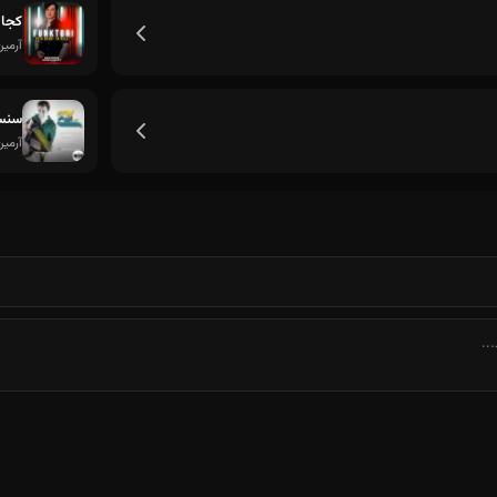
نازتو خریداره دلم امشب تو مهمون منی
کجا 
آرمین
سنسی
آرمین