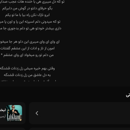
تی
لبخن
آرمین