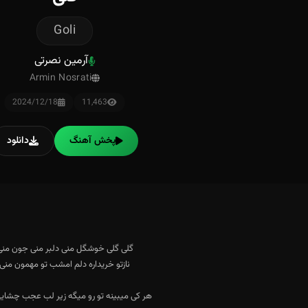
Goli
آرمین نصرتی
Armin Nosrati
2024/12/18
11,463
پخش آهنگ
دانلود