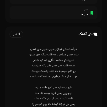
ناشر
سل فا
متن آهنگ
کپی