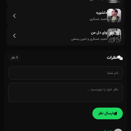
دلشوره
حمید عسکری
وای دل من
حمید عسکری و امین رستمی
نظرات
5 نظر
ارسال نظر