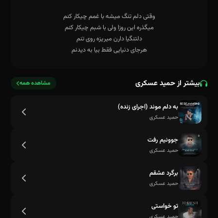
بیشتر از حمید عسکری
مشاهده همه
یعنی کی تو زندگیشه که یهو قیدمو زد
به دلم موند (اجرای زنده)
حمید عسکری
جوونیم رفت
حمید عسکری
برگرد عشقم
حمید عسکری
تو خواستی
حمید عسکری