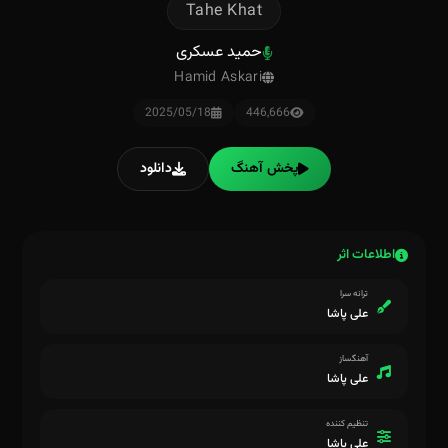
Tahe Khat
حمید عسکری
Hamid Askari
2025/05/18
446,666
پخش آهنگ
دانلود
اطلاعات اثر
ترانه سرا
علی پاشا
آهنگساز
علی پاشا
تنظیم کننده
علی پاشا