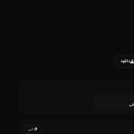
دانلود
نی
کپی