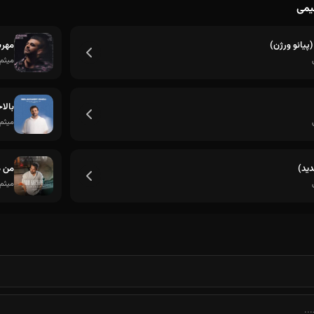
هیمی
من از شب هی سراغ تو میگیرم
پیانو ورژن)
مهرب
میثم 
بالا
میثم 
ید)
من ه
میثم 