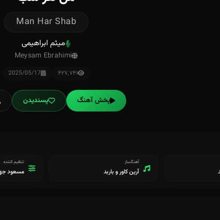
Man Har Shab
میثم ابراهیمی
Meysam Ebrahimi
2025/05/17
۴۲۷٬۷۴۱
پخش آهنگ
پسندیدن
آهنگساز
تنظیم کننده
آرین کاور و باربد
مسعود جها