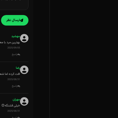
ارسال نظر
مهشید
بهترین مرد با م
2025/09/05
پاسخ
رضا
افت کرده اما ش
2025/08/31
پاسخ
مهران
خیلی قشنگه😍
2025/08/31
پاسخ