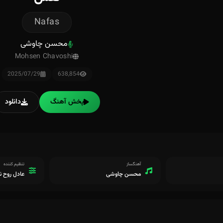
Nafas
محسن چاوشی
Mohsen Chavoshi
2025/07/29
638,854
پخش آهنگ
دانلود
آهنگساز
تنظیم کننده
محسن چاوشی
عادل روح نو