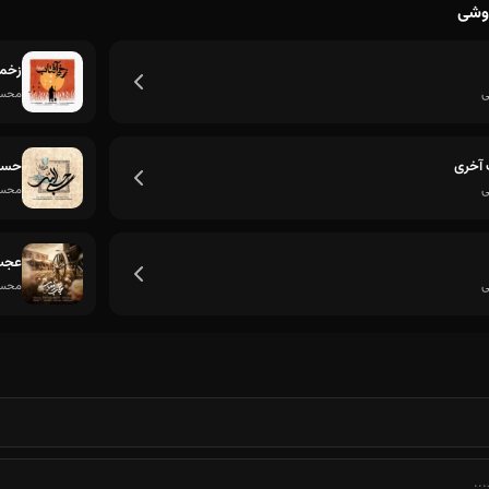
وشی
زخمی
ی
محسن
آخری
حسبی
ی
محسن
عجب
ی
محسن
تا جون دارم نمیذارم بمیره