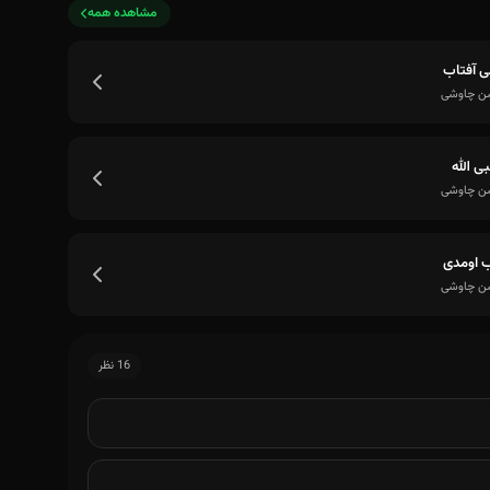
مشاهده همه
 آفتاب
 چاوشی
 الله
 چاوشی
 اومدی
 چاوشی
16 نظر