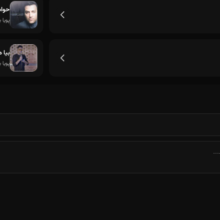
حوا
پویا ب
بیا
پویا ب