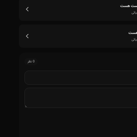
ست هست
یاتی
 هست
یاتی
0 نظر