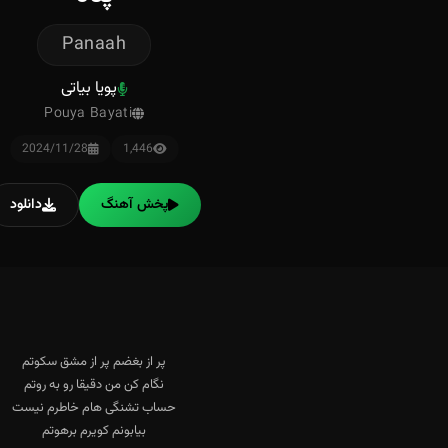
Panaah
پویا بیاتی
Pouya Bayati
2024/11/28
1,446
پخش آهنگ
دانلود