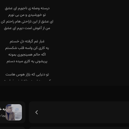
پناهم شو دلم بدجور تنهاست
به خ
پویا ب