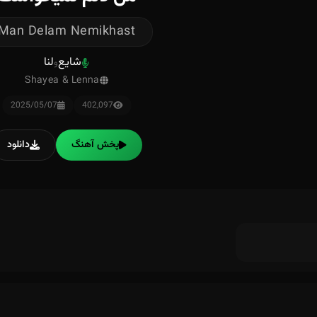
Man Delam Nemikhast
شایع
لنا
و
Shayea & Lenna
2025/05/07
402,097
پخش آهنگ
دانلود