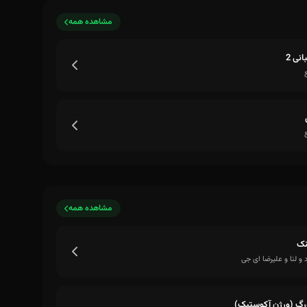
مشاهده همه
نی 2
مشاهده همه
نک
 و لنا و علیرضا ای جی
رگ (ورژن آکوستیک)