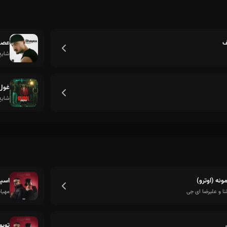
ف
عصبا
شایع
غول
شایع
ونه (اوترو)
اسپ
لنا و علیرضا ای جی
مهیاد
توبو