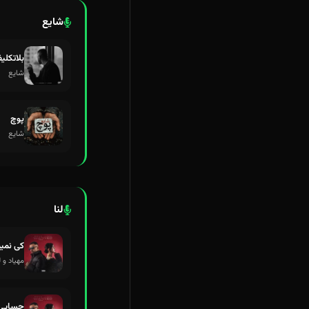
شایع
بلاتکلی
شایع
پوچ
شایع
لنا
کی نمیم
مهیاد و 
حسابی