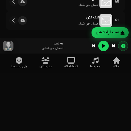
60
احسان حق شنا...
شک نکن
61
احسان حق شنا...
نصب اپلیکیشن
یه شب
احسان حق شناس
خانه
جدیدها
تماشاخانه
هنرمندان
پلی‌لیست‌ها