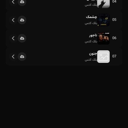
04
بلک کتس
چشمک
05
بلک کتس
ناجور
06
بلک کتس
جنون
07
بلک کتس