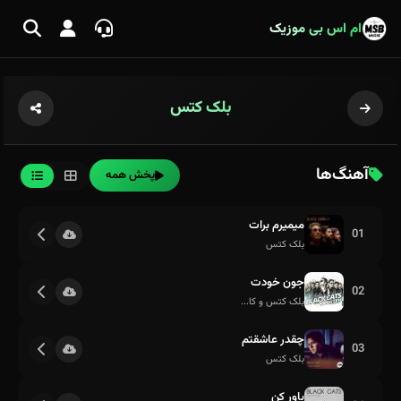
ام اس بی موزیک
بلک کتس
آهنگ‌ها
پخش همه
میمیرم برات
01
بلک کتس
جون خودت
02
بلک کتس و کا...
چقدر عاشقتم
03
بلک کتس
باور کن