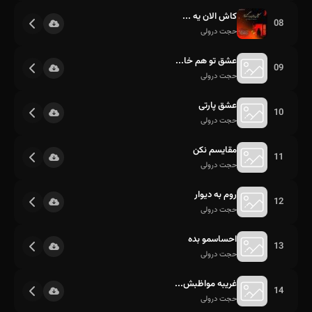
کاش الان یه ...
08
حجت درولی
عشق تو هم خا...
09
حجت درولی
عشق پارتی
10
حجت درولی
مقایسم نکن
11
حجت درولی
روم به دیوار
12
حجت درولی
احساسمو بده
13
حجت درولی
غریبه مواظبش...
14
حجت درولی