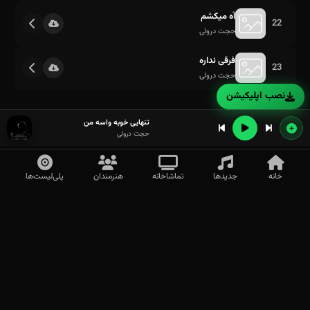
آه میکشم
22
حجت درولی
فرقی نداره
23
حجت درولی
نصب اپلیکیشن
تنهایی خوبه واسه من
حجت درولی
خانه
جدیدها
تماشاخانه
هنرمندان
پلی‌لیست‌ها