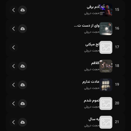
آدم برفی
15
حجت درولی
وای از دست ت...
16
حجت درولی
لج میکنی
17
حجت درولی
کلافم
18
حجت درولی
عادت ندارم
19
حجت درولی
تموم شدم
20
حجت درولی
یه سال
21
حجت درولی