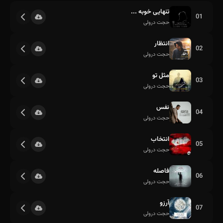
تنهایی خوبه ...
01
حجت درولی
انتظار
02
حجت درولی
مثل تو
03
حجت درولی
نفس
04
حجت درولی
انتخاب
05
حجت درولی
فاصله
06
حجت درولی
آرزو
07
حجت درولی