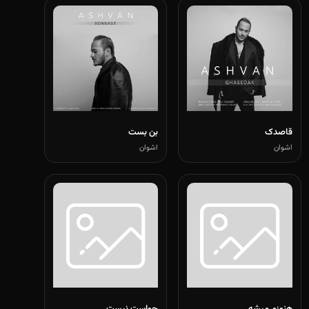
قاصدک
بن بست
اشوان
اشوان