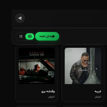
پخش همه
غریبه
وقتشه بری
اشوان
اشوان