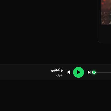
تو کجایی
اشوان