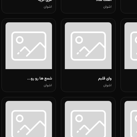
آهنگ شاد
غرق گریه
اشوان
اشوان
وای قلبم
شمع ها رو رو...
اشوان
اشوان