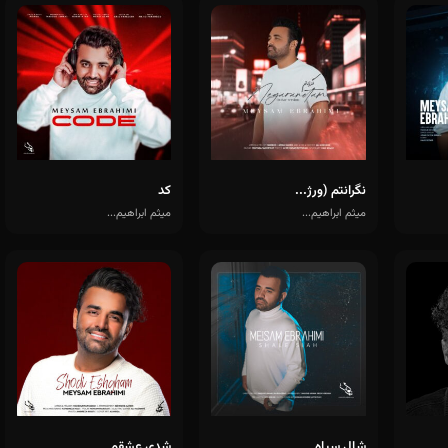
نگرانتم (ورژ...
کد
میثم ابراهیم...
میثم ابراهیم...
شال سیاه
شدی عشقم