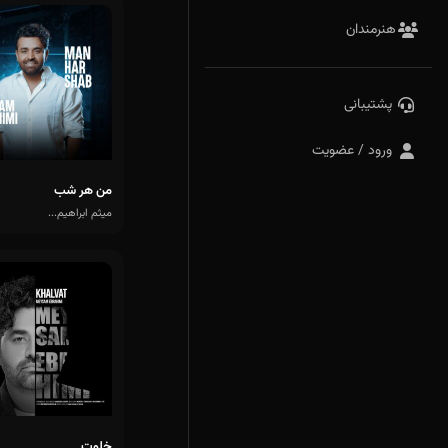
هنرمندان
پشتیبانی
ورود / عضویت
من هر شب
میثم ابراهیم...
خلوت