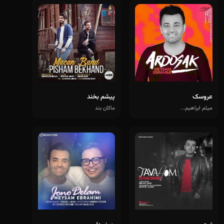
عروسک
پیشم بخند
میثم ابراهیم...
ماکان بند