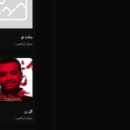
مکث تو
میثم ابراهیم...
گل رز
میثم ابراهیم...