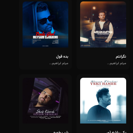
نگرانتم
بده قول
میثم ابراهیم...
میثم ابراهیم...
یکی باشه (ور...
شب خوره