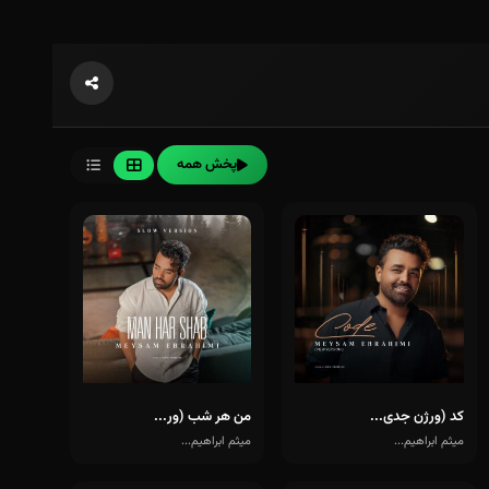
پخش همه
کد (ورژن جدی...
من هر شب (ور...
میثم ابراهیم...
میثم ابراهیم...