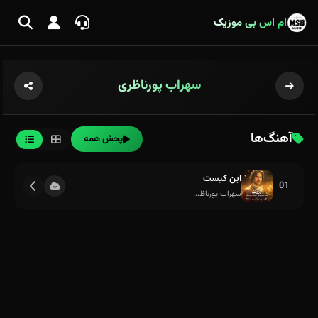
ام اس بی موزیک
سهراب پورناظری
آهنگ‌ها
پخش همه
این کیست
01
سهراب پورناظ...