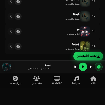
11
سینا مافی و ...
گوریلا
12
سینا مافی و ...
یو
13
آرتا و سپهر ...
جیجیا
14
پوریا آدرویت...
نصب اپلیکیشن
بیست
کچی بیتز و سجاد شاهی
خانه
جدیدها
تماشاخانه
هنرمندان
پلی‌لیست‌ها