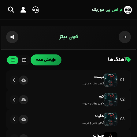
ام اس بی موزیک
کچی بیتز
آهنگ‌ها
پخش همه
بیست
01
کچی بیتز و س...
کره
02
کچی بیتز و س...
هایده
03
کچی بیتز و س...
صلوات