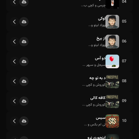
04
چرسی و کچی ب...
اوکی
05
بهزاد لیتو و...
از بیخ
06
بهزاد لیتو و...
دو آس
07
سیجل و سپهر ...
د به تو چه
08
کوروش و کچی ...
کافه کالی
09
کوروش و کچی ...
سیس
10
تی ام بکس و ...
اینجوری نرو