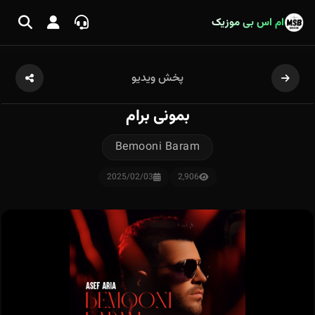
ام اس بی موزیک
پخش ویدیو
بمونی برام
Bemooni Baram
2025/02/03
2,906