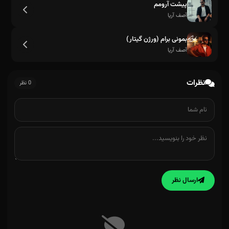
پیشت آرومم
آصف آریا
بمونی برام (ورژن گیتار)
آصف آریا
نظرات
0 نظر
ارسال نظر