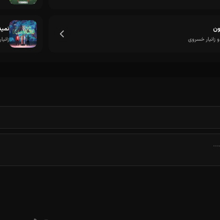
ون
نمید
و زانیار خسروی
زانیا