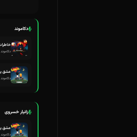
دکاموند
خاطرات
دکاموند و
عشق یع
دکاموند 
زانیار خسروی
عشق یع
دکاموند 