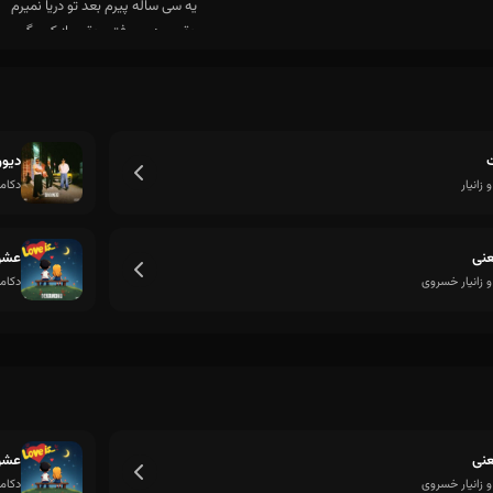
دیوو
 زانیار
دکام
نی
عشق
و زانیار خسروی
دکامو
کیه که واسه تو سر خم کنه دورت بگرده تا خسته
نی
عشق
و زانیار خسروی
دکامو