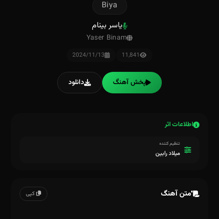
Biya
یاسر بینام
Yaser Binam
2024/11/13
11,841
پخش آهنگ
دانلود
اطلاعات اثر
تنظیم کننده
میلاد رابین
متن آهنگ
کپی