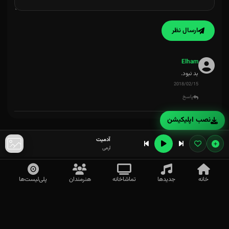
ببین رفیق قرآن میگه با هم میشه حتی کوهم درید.
ارسال نظر
Elham
بد نبود.
2018/02/15
پاسخ
نصب اپلیکیشن
آدمیت
ارمی
خانه
جدیدها
تماشاخانه
هنرمندان
پلی‌لیست‌ها