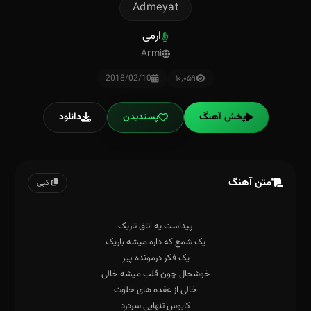
Admeyat
ارمی
Armi
2018/02/10
۱۰٬۰۵۹
پخش آهنگ
پسندیدن
دانلود
متن آهنگ
کپی