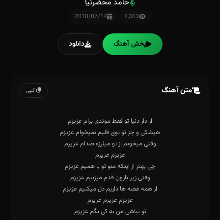
حامد محضرنیا
2018/07/14
8,363
پخش آهنگ
دانلود
متن آهنگ
کپی