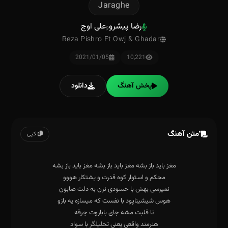
Jaraghe
رضا پیشرو
علی اوج
و
Reza Pishro Ft Owj & Ghadar
2021/01/05
10,221
پخش آهنگ
دانلود
متن آهنگ
کپی