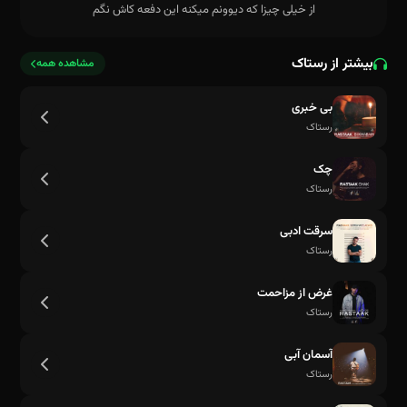
از خیلی چیزا که دیوونم میکنه این دفعه کاش نگم
بیشتر از رستاک
مشاهده همه
بی خبری
رستاک
چک
رستاک
سرقت ادبی
رستاک
غرض از مزاحمت
رستاک
آسمان آبی
رستاک