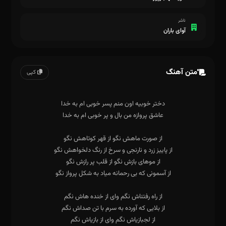
ناشر
آوای باران
متن آهنگ
کپی