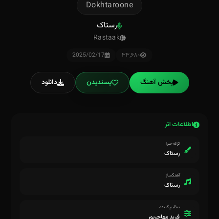
Dokhtaroone
رستاک
Rastaak
2025/02/17
۳۳٬۶۸۰
پخش آهنگ
پسندیدن
دانلود
اطلاعات اثر
ترانه سرا
رستاک
آهنگساز
رستاک
تنظیم کننده
فرید مهاجرپور