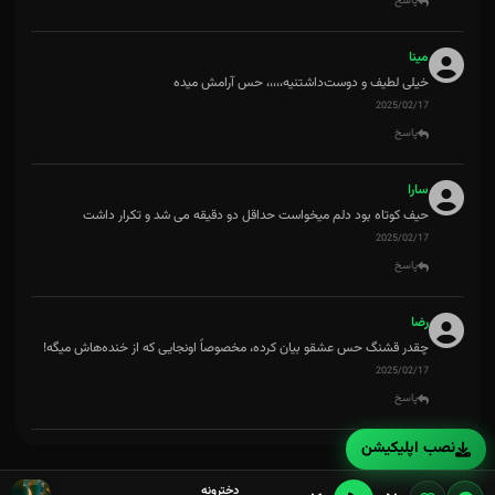
پاسخ
مینا
خیلی لطیف و دوست‌داشتنیه،،،،، حس آرامش میده
2025/02/17
پاسخ
سارا
حیف کوتاه بود دلم میخواست حداقل دو دقیقه می شد و تکرار داشت
2025/02/17
پاسخ
رضا
چقدر قشنگ حس عشقو بیان کرده، مخصوصاً اونجایی که از خنده‌هاش میگه!
2025/02/17
پاسخ
نصب اپلیکیشن
دخترونه