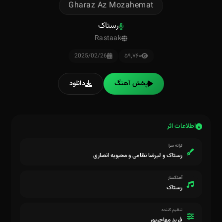
Gharaz Az Mozahemat
رستاک
Rastaak
2025/02/26
۵۹٬۷۶۰
پخش آهنگ
دانلود
اطلاعات اثر
ترانه سرا
رستاک و لیرضا نظامی و محبوبه انصاری
آهنگساز
رستاک
تنظیم کننده
فرید مهاجرپور