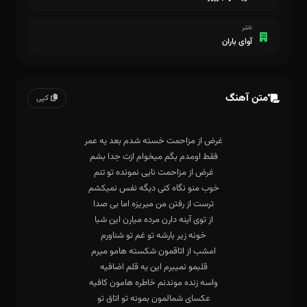
ناشر
آوای باران
متن آهنگ
کپی