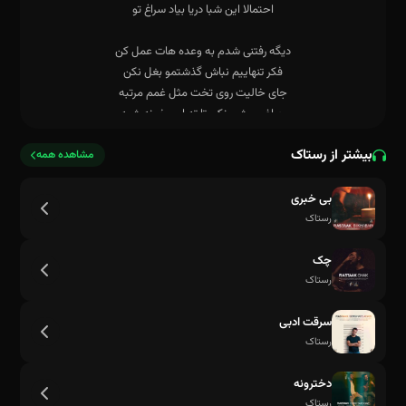
بیشتر از رستاک
مشاهده همه
بی خبری
پشت خندهات بمون
رستاک
چک
رستاک
سرقت ادبی
رستاک
دخترونه
رستاک