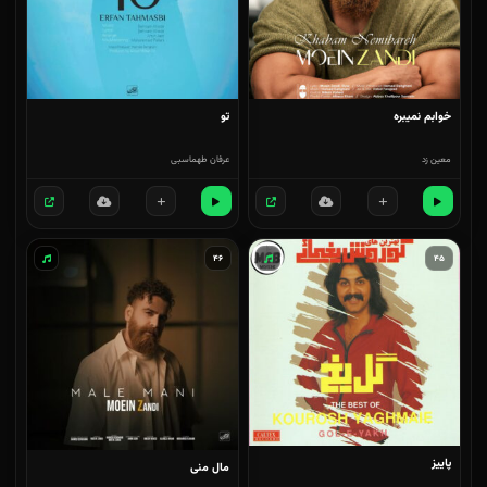
خوابم نمیبره
تو
معین زد
عرفان طهماسبی
۴۶
۴۵
پاییز
مال منی