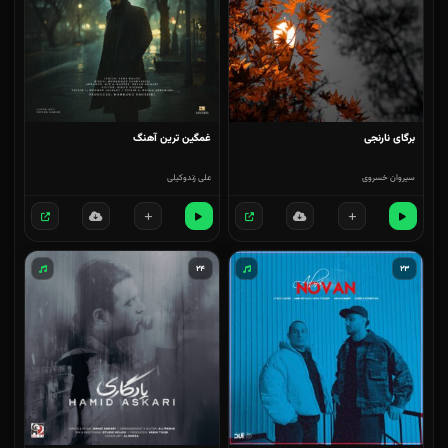
برگای نارنجی
غمگین ترین آهنگ
سیروان خسروی
علی زندوکیلی
۲۴
۲۳