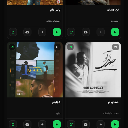
تن صدات
پاییز دلم
معین زد
امیرعباس گلاب
۴۰
۳۹
صدای تو
دچارتم
حجت اشرف زاده
نوان