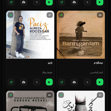
۵۶
۵۵
برمیگردم
پاییز
آرمان گرشاسبی
علیرضا روزگار
۵۸
۵۷