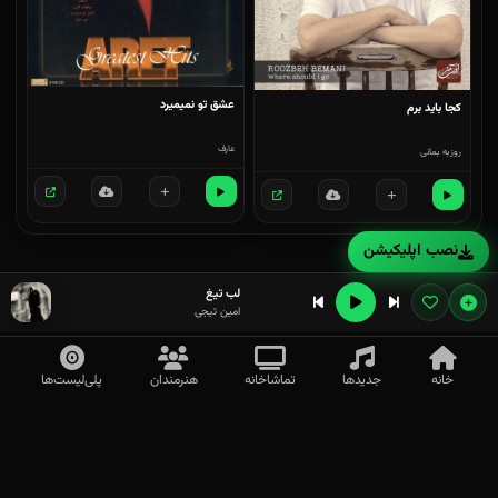
عشق تو نمیمیرد
کجا باید برم
عارف
روزبه بمانی
نصب اپلیکیشن
لب تیغ
امین تیجی
خانه
جدیدها
تماشاخانه
هنرمندان
پلی‌لیست‌ها