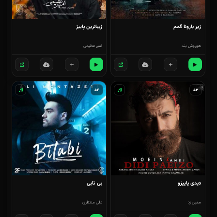
زیر بارونا گمم
زیباترین پاییز
هوروش بند
امیر عظیمی
۵۴
۵۳
دیدی پاییزو
بی تابی
معین زد
علی منتظری