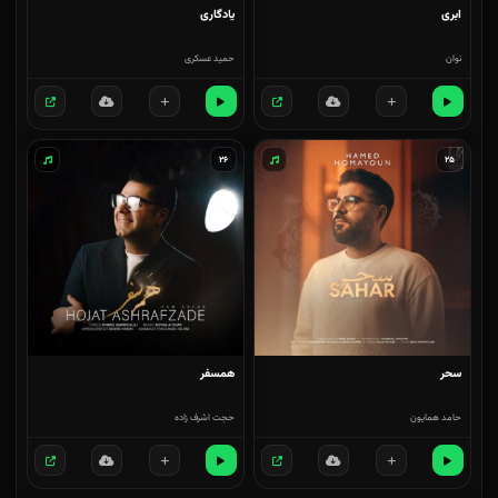
ابری
یادگاری
نوان
حمید عسکری
۲۶
۲۵
سحر
همسفر
حامد همایون
حجت اشرف زاده