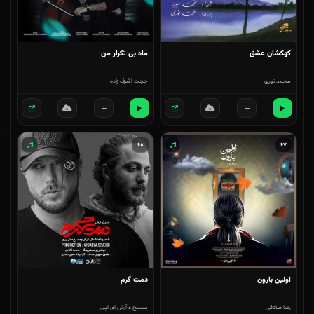
کهکشان عشق
ماه بی تکرار من
محمد نوری
حجت اشرف زاده
۶۸
۶۷
اولین بارون
دمت گرم
رضا صادقی
مسیح و آرش ای اپی