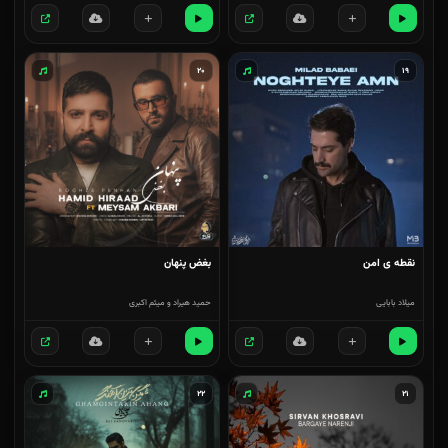
۲۰
۱۹
نقطه ی امن
بغض پنهان
میلاد بابایی
حمید هیراد و میثم اکبری
۲۲
۲۱