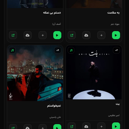
به سلامت
دستم بی نمکه
مهراد جم
آصف آریا
۰۴
۰۳
بت
نمیخواستم
امیر عظیمی
علی یاسینی