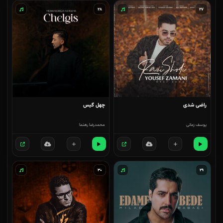
۲۸
۲۷
راضی شدی
چهل گیس
یوسف زمانی
محمدرضا رهنما
۳۰
۲۹