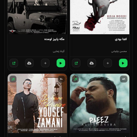
کجا بودی
مگه پاییز اومده
محسن چاوشی
گرشا رضایی
۶۰
۵۹