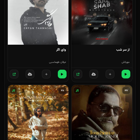
از سر شب
وای اگر
مهرتاش
عرفان طهماسبی
۳۸
۳۷