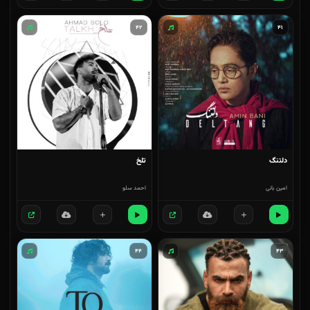
۴۲
۴۱
دلتنگ
تلخ
امین بانی
احمد سلو
۴۴
۴۳