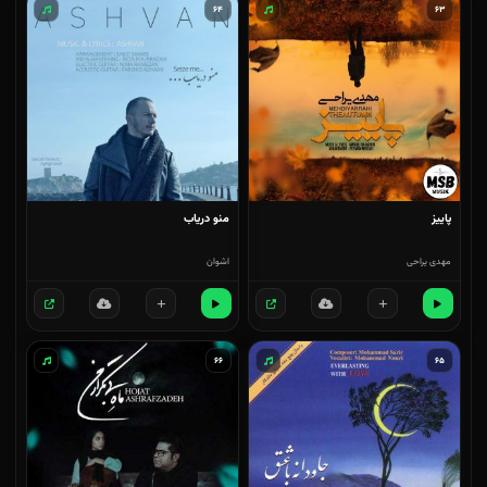
۶۴
۶۳
پاییز
منو دریاب
مهدی یراحی
اشوان
۶۶
۶۵