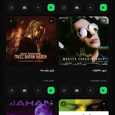
۷۰
۶۹
مرور خاطرات
پاییز برام بده
محسن ابراهیم زاده
مهدی مقدم
۷۲
۷۱