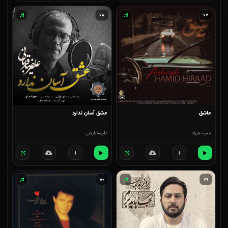
۷۸
۷۷
عاشق
عشق آسان ندارد
حمید هیراد
علیرضا قربانی
۸۰
۷۹