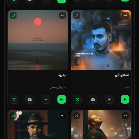
۰۶
۰۵
اشکای آبی
بدرود
سپر
سیاوش رستمی
۰۸
۰۷