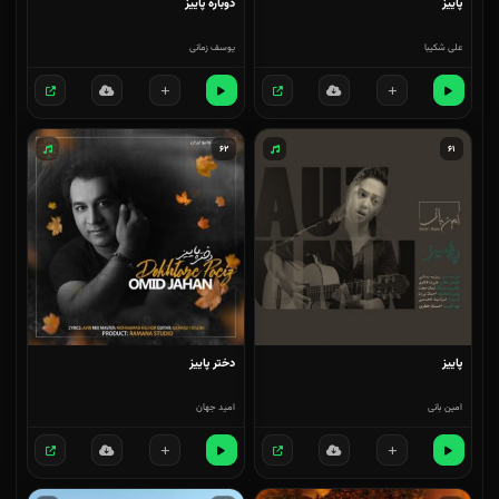
پاییز
دوباره پاییز
علی شکیبا
یوسف زمانی
۶۲
۶۱
پاییز
دختر پاییز
امین بانی
امید جهان