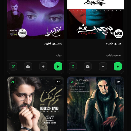
هر روز پاییزه
زمستون آخری
محسن چاوشی
جهان
۷۴
۷۳