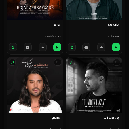
ادامه بده
من تو
میلاد بابایی
حجت اشرف زاده
۳۲
۳۱
چی موند ازت
محکوم