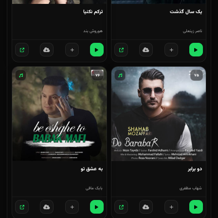
یک سال گذشت
ترکم نکنیا
ناصر زینعلی
هوروش بند
۷۶
۷۵
دو برابر
به عشق تو
شهاب مظفری
بابک مافی