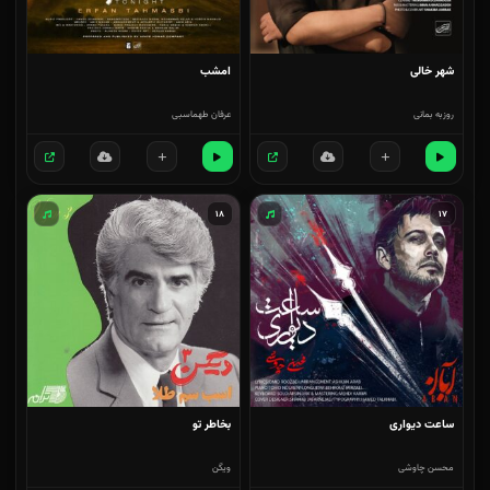
شهر خالی
امشب
روزبه بمانی
عرفان طهماسبی
۱۸
۱۷
ساعت دیواری
بخاطر تو
محسن چاوشی
ویگن