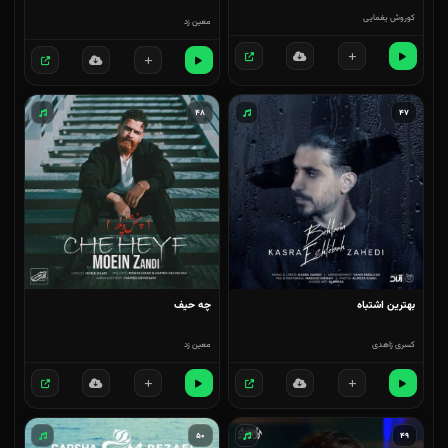
کوروش یغمایی
معین زد
۴۸
۴۷
بهترین اشتباه
چه حیف
کسری زاهدی
معین زد
۵۰
۴۹