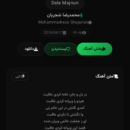
Dele Majnun
محمدرضا شجریان
Mohammadreza Shajarian
2018/04/17
۲۴٬۰۱۵
پخش آهنگ
پسندیدن
دانلود
متن آهنگ
کپی