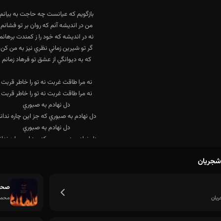
شجریان
صحر
یان
محمد