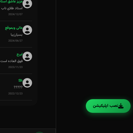
عزیز عاشق استاد
استاد طلای ناب 
2024/12/07
عالی وبموقع
بسیارزیبا
2024/06/27
ایرج
فوق العاده است 
2023/11/23
Sh
?????
2022/12/23
نصب اپلیکیشن