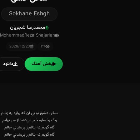
Sokhane Eshgh
محمدرضا شجریان
MohammadReza Shajarian
2020/12/23
۳۹
پخش آهنگ
دانلود