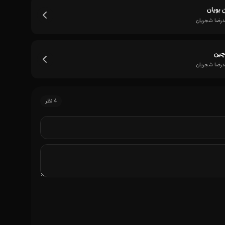
بویان
رضا شجریان
چین
رضا شجریان
4 نظر