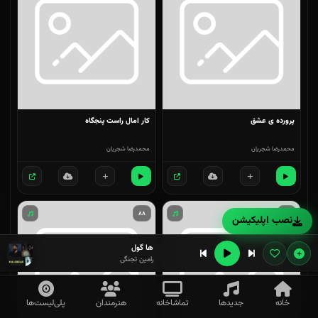
پرورده ی عشق
کار امال راست پنجگاه
محمدرضا شجریان
محمدرضا شجریان
۸۸
۸۷
نصب اپلیکیشن
ها گول
رامین تجنگی
خانه
جدیدها
تماشاخانه
هنرمندان
پلی‌لیست‌ها