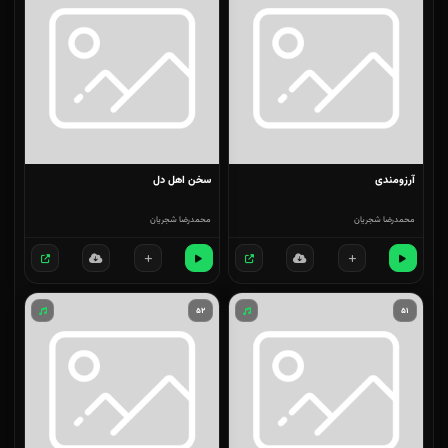
آرزومندی
سخن اهل دل
محمدرضا شجریان
محمدرضا شجریان
۵۲
۵۱