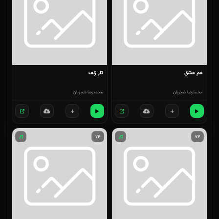
غم عشق
تار زلف
محمدرضا شجریان
محمدرضا شجریان
۷۴
۷۳