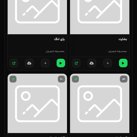
بشارت
پای لنگ
محمدرضا شجریان
محمدرضا شجریان
۶۰
۵۹