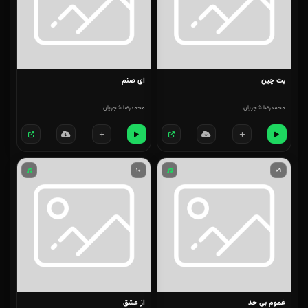
بت چین
ای صنم
محمدرضا شجریان
محمدرضا شجریان
۱۰
۰۹
غموم بی حد
از عشق