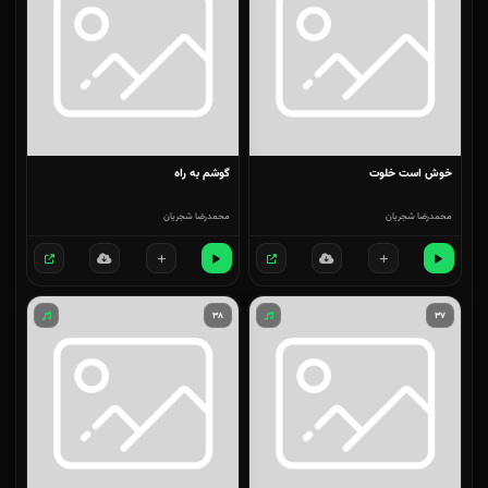
خوش است خلوت
گوشم به راه
محمدرضا شجریان
محمدرضا شجریان
۳۸
۳۷