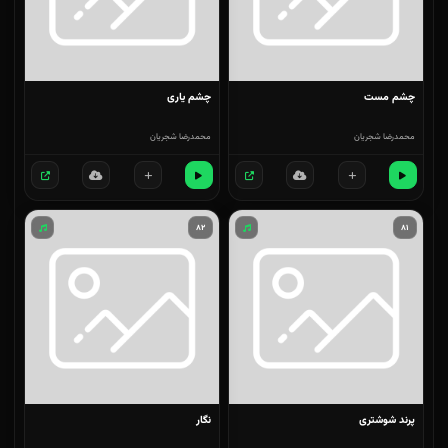
چشم مست
چشم یاری
محمدرضا شجریان
محمدرضا شجریان
۸۲
۸۱
پرند شوشتری
نگار