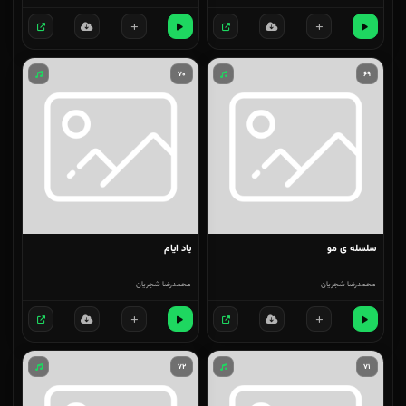
۷۰
۶۹
سلسله ی مو
یاد ایام
محمدرضا شجریان
محمدرضا شجریان
۷۲
۷۱